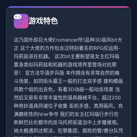
游戏特色
这乃国外部巨大佬Eromancer所1品种3D画风bit大
正 这个大佬的方作包含过特别著名的RPG应运用-
玛莉兹进在机器。 这次bit主要盼望是女主红玛瑙
置身类似玛莉兹和机器的游戏境界里登场对抗罪
恶！ 官方法华语步兵版 本作拥含有非常自然的格
斗场景，如同街头霸王一般的打击双手感 建构模画
风数个组的出去色，有着3D动画一般动态场景 当
然后又是有非常丰富性的道具器械平台，超过200
种奇妙道具同诸位子收集 街机手感，真用画风，充
满磨练性的hirer争夺 我们的女主红玛瑙行步行在
新鲜巴比伦都市的反乌托邦街道当中上步履维艰。
她大概遇到达帮派，犯罪集团，腐败的警/察分队凭