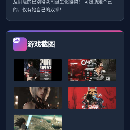
及阴险的巴别塔众司诞生化怪物！ 可援助她个己
的，仅有她自己的双拳！
游戏截图