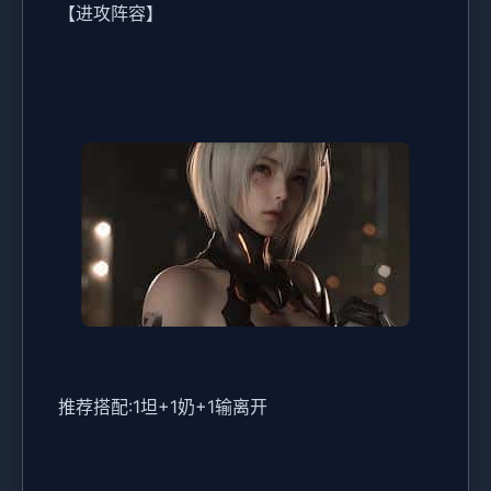
【进攻阵容】
推荐搭配:1坦+1奶+1输离开