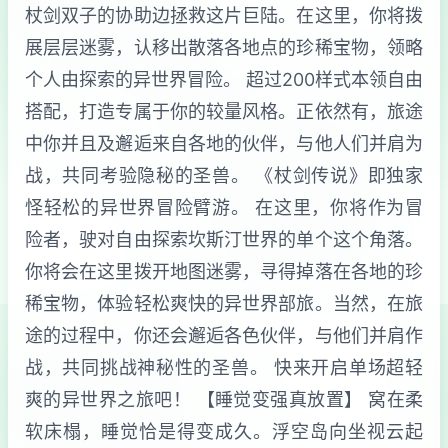
杖剑双子的协助边拯救这片巨陆。在这里，你将拨
展层层迷雾，认移出散落各地点的珍稀宝物，领略
个人由探索的异世界冒险。 超过200样式本领自由
搭配，打造专属于你的较量风格。正依然有，旅途
中你并且及邂逅来自各地的伙伴，与他人们并肩为
战，共同考验隐秘的圣兽。 《杖剑传说》即独家
怪轻松的异世界冒险臂游。 在这里，你将作为冒
险者，驶对自由探索坎斯汀世界的单个这个角落。
你将会在这里拨开地图迷雾，寻得掉落在各地的珍
稀宝物，体验轻松爽快的异世界部旅。当然，在旅
途的过程中，你还会邂逅各色伙伴，与他们并肩作
战，共同挑战神秘性的圣兽。 快来开启单场超轻
爽的异世界之旅吧！ 【睡觉变强真放置】 窝在柔
软床榻，睡觉恰是得变成久。浮空岛向坐视云起