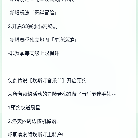
-新增玩法「羁绊冒险」
2.开启S3赛季混沌终焉
-新增赛季独立地图「星海巡游」
-非赛季等同级上限提升
仗剑传说【坎斯汀音乐节】开启预约!
为所有预约活动的冒险者都准备了音乐节伴手礼--
1.预约仅送晨星!
2.洛天依周边随机掉落!
呼朋唤友领坎斯汀土特产!