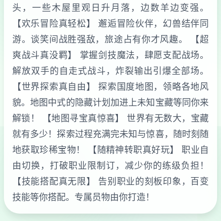
头，一些木屋里观日升月落，边数羊边变强。
【欢乐冒险真轻松】 邂逅冒险伙伴，幻兽结伴同
游。谈笑间战胜强敌，旅途占有你才风趣。 【超
爽战斗真没羁】 掌握剑技魔法，肆愿支配战场。
解放双手的自走式战斗，炸裂输出引爆全部场。
【世界探索真自由】 探索国度地图，领略各地风
貌。地图中式的隐藏计划加进上未知宝藏等同你来
解锁！ 【地图寻宝真惊喜】 世界有无数大，宝藏
就有多少！探索过程充满完未知与惊喜，随时刻随
地获取珍稀宝物！ 【随精神转职真好玩】 职业自
由切换，打破职业限制订，减少你的练级负担！
【技能搭配真无限】 告别职业的刻板印象，百变
技能等你搭配。专属员物由你打造！