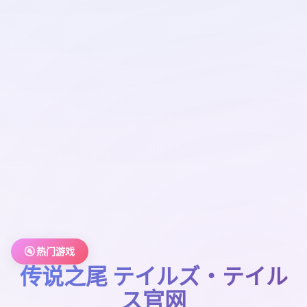
🚰 热门游戏
传说之尾 テイルズ・テイル
ス官网