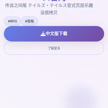
传谈之间尾 テイルズ・テイルス官式页层乐趣
没偿拷贝
#RPG
#策略
中文版下载
了解更多