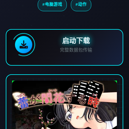
#电脑游戏
#动作
启动下载
完整数据包传输