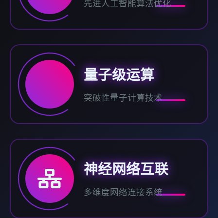
先进人工智能算法优化
量子级运算
突破性量子计算技术
神经网络互联
多维度网络连接系统