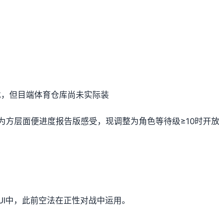
g戏，但目端体育仓库尚未实际装
为方层面便进度报告版感受，现调整为角色等待级≥10时开
UI中，此前空法在正性对战中运用。