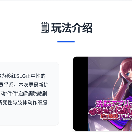
🗒️ 玩法介绍
为移红SLG正中性的
员乎系。本次更最新扩
动”件件链解锁隐藏剧
现情变性与肢体动作细腻