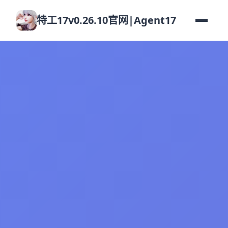
特工17v0.26.10官网|Agent17