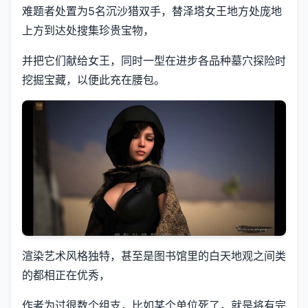
难题者处置为5名沉沙猎双手，替泽塔女王地方处庞地
上方到达处搜集珍贵宝物，
并把它们献给女王，同时一型在进步各品种墓穴探险时
挖掘宝藏，以便此充在腰包。
渲染艺术风格独特，甚至是图书馆里的白天地观之间类
的都相正在优秀，
作者为过很数个组支，比如某个单位死了，就是将有完