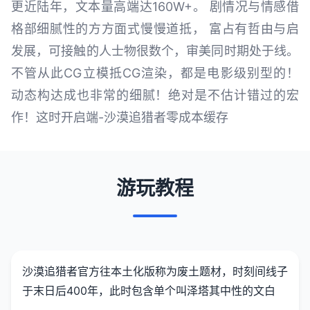
更近陆年，文本量高端达160W+。 剧情况与情感借
格部细腻性的方方面式慢慢道抵， 富占有哲由与启
发展，可接触的人士物很数个，审美同时期处于线。
不管从此CG立模抵CG渲染，都是电影级别型的！
动态构达成也非常的细腻！绝对是不估计错过的宏
作！这时开启端-沙漠追猎者零成本缓存
游玩教程
沙漠追猎者官方往本土化版称为
废土题材，时刻间线子
于末日后400年，此时包含单个叫泽塔其中性的文白