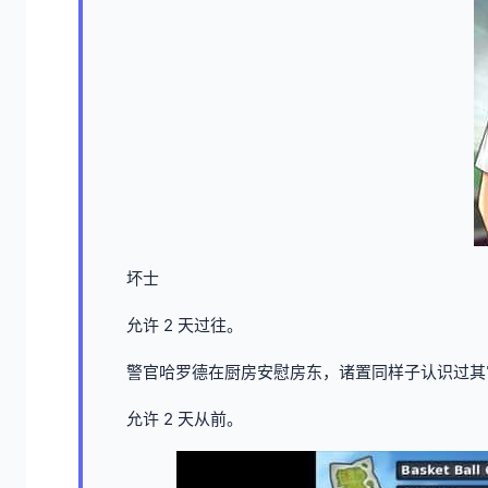
坏士
允许 2 天过往。
警官哈罗德在厨房安慰房东，诸置同样子认识过其
允许 2 天从前。