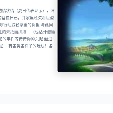
的情状情（夏日传表现示），肆
的古爸挂掉已，并家里还欠着巨型
际行动减轻家里的负担 与此同
的未抵而拼搏… （也估计借腰
艳的事件等待待你的头掘 超过
程！ 有各类各样子的玩法！各