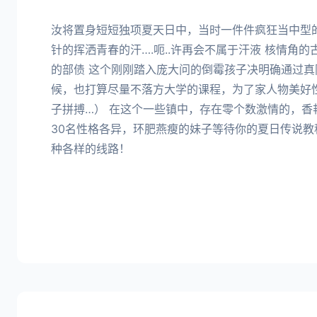
汝将置身短短独项夏天日中，当时一件件疯狂当中型
针的挥洒青春的汗….呃..许再会不属于汗液 核情角
的部债 这个刚刚踏入庞大问的倒霉孩子决明确通过真
候，也打算尽量不落方大学的课程，为了家人物美好性
子拼搏…） 在这个一些镇中，存在零个数激情的，香
30名性格各异，环肥燕瘦的妹子等待你的夏日传说教
种各样的线路！