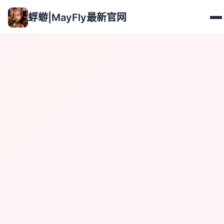
蜉蝣|MayFly最新官网