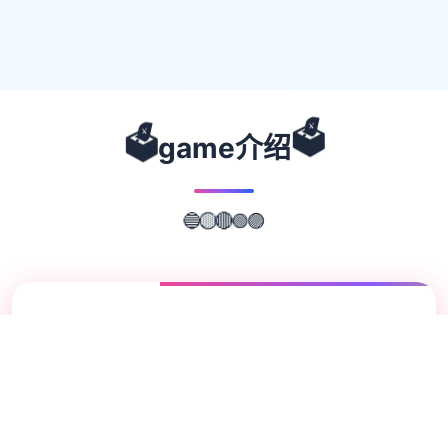
🗳️
🗳️
game介绍
🟢
🔴
🔵
🟡
🟣
📖
游戏故事
✨
蜉蝣（MayFly）是一款国风SLG游戏，以异
能题材为背景，精美的建模和宏大的剧情为玩